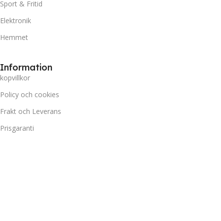
Sport & Fritid
Elektronik
Hemmet
Information
kopvillkor
Policy och cookies
Frakt och Leverans
Prisgaranti
Miljö
Kundtjänst
Kontakta oss
Retur & Reklamation
Vanliga frågor