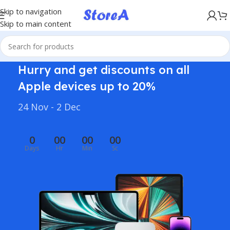
KÖP NU, BETALA SENARE MED KLARNA
Skip to navigation
Skip to main content
Hurry and get discounts on all
Apple devices up to 20%
24 Nov - 2 Dec
0
00
00
00
Days
Hr
Min
Sc