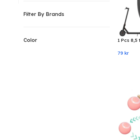
Filter By Brands
Color
1 Pcs 8,5
(M365, Pro
79
kr
Add To C