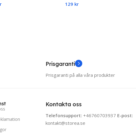
r
129
kr
nare Träningsverktyg
d To Cart
Select Options
Prisgaranti
Prisgaranti på alla våra produkter
nst
Kontakta oss
oss
Telefonsupport:
+46760703937
E-post:
eklamation
kontakt@storea.se
ågor