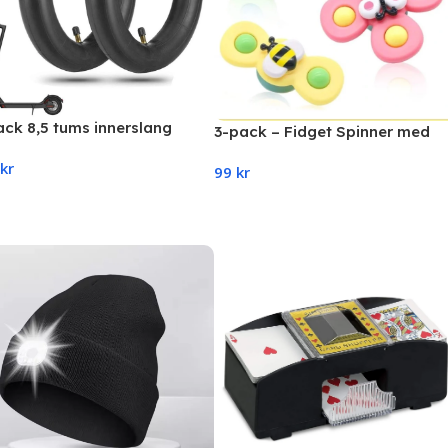
ack 8,5 tums innerslang
3-pack – Fidget Spinner med
mi (M365, Pro,1S, Pro,
sugkopp för-barn– Snurrleksak
kr
ntial)
99
kr
flera färger
d To Cart
Add To Cart