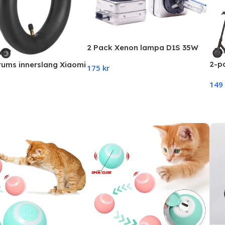
2 Pack Xenon lampa D1S 35W
6000K 3800LM
2-p
 tums innerslang Xiaomi
175
kr
Xiao
,1S, Pro, Essential)
Add To Cart
149
Esse
Ad
art