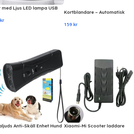
t med Ljus LED lampa USB
Kortblandare – Automatisk
blandare för kortlekar i svart
kr
159
kr
d To Cart
Add To Cart
aljuds Anti-Skäll Enhet Hund
Xiaomi-Mi Scooter laddare
lkontroll Stopp Repeller
M365/Pro/1S/Pro2/Essential/3