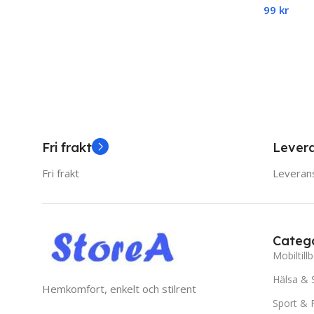
99
kr
Familj elle
Spelare, 
Add To C
Fri frakt
Lever
Fri frakt
Leverans
Catego
Mobiltill
Hälsa & 
Hemkomfort, enkelt och stilrent
Sport & F