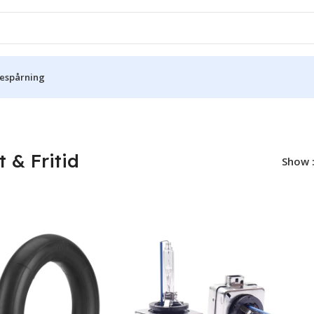
KÖP NU, BETALA SENARE MED KLARNA
sespårning
t & Fritid
Show