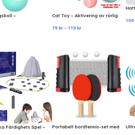
Hat
gsboll –
Cat Toy – Aktivering av rörlig
109
kslekboll / Bolla som
boll / Boltrörelser för katt
79
kr
–
119
kr
älv Rosa
Ad
art
Select Options
Portabelt bordtennis-set med
Ultr
a Färdighets Spel –
flexibelt nät | Pingis-set för hem
Skäl
nar, Festspel för