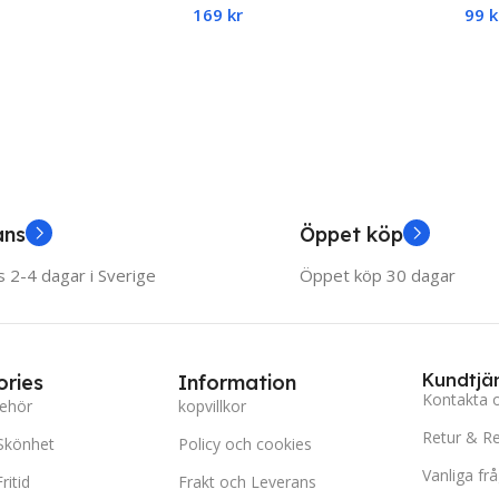
169
kr
99
k
och resa
Trä
r Vänner , För 1 till 4
IQ-Spel
Add To Cart
Ad
art
ans
Öppet köp
 2-4 dagar i Sverige
Öppet köp 30 dagar
Kundtjä
ries
Information
Kontakta 
behör
kopvillkor
Retur & R
Skönhet
Policy och cookies
Vanliga fr
ritid
Frakt och Leverans