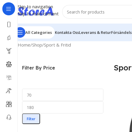
Skip to navigation
Skip to main content
All Categories
Kontakta Oss
Leverans & Retur
Försändel
Home
Shop
Sport & Fritid
Spor
Filter By Price
Filter