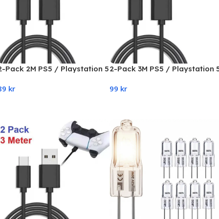
2-Pack 2M PS5 / Playstation 5
2-Pack 3M PS5 / Playstation 
Laddkabel För handkontroll
Laddkabel För handkontroll
89
kr
99
kr
Add To Cart
Add To Cart