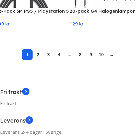
2-Pack 3M PS5 / Playstation 5
20-pack G4 Halogenlampor
Laddkabel För handkontroll
10W 12V – Varmvitt ljus
99
kr
129
kr
Add To Cart
Add To Cart
1
2
3
4
…
8
9
10
→
Fri frakt
Fri frakt
Leverans
Leverans 2-4 dagar i Sverige