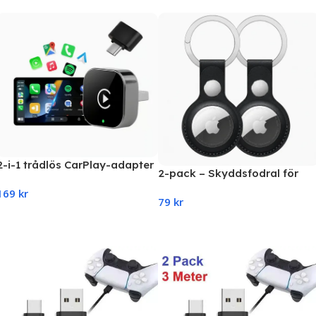
2-i-1 trådlös CarPlay-adapter
2-pack – Skyddsfodral för
och Android Auto trådlös
AirTag
169
kr
adapter – smart mini-box
79
kr
USB-dongel med Plug & Play
Add To Cart
och snabb WiFi-anslutning
Add To Cart