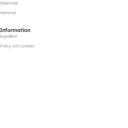
Elektronik
Hemmet
Information
kopvillkor
Policy och cookies
Frakt och Leverans
Prisgaranti
Miljö
Kundtjänst
Kontakta oss
Retur & Reklamation
Vanliga frågor
Inloggning