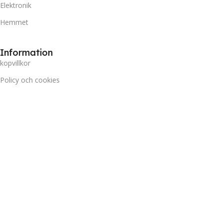
Elektronik
Hemmet
Information
kopvillkor
Policy och cookies
Frakt och Leverans
Prisgaranti
Miljö
Kundtjänst
Kontakta oss
Retur & Reklamation
Vanliga frågor
Inloggning