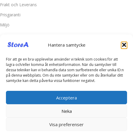
Frakt och Leverans
Prisgaranti
Miljö
Kundtjänst
Hantera samtycke
Kontakta oss
Retur & Reklamation
För att ge en bra upplevelse använder vi teknik som cookies för att
lagra och/eller komma åt enhetsinformation. När du samtycker till
Vanliga frågor
dessa tekniker kan vi behandla data som surfbeteende eller unika ID:n
på denna webbplats. Om du inte samtycker eller om du återkallar ditt
Inloggning
samtycke kan detta påverka vissa funktioner negativt.
Spåra ditt paket
Acceptera
Kontakta oss
Neka
Telefonsupport:
+46760703937
E-post:
kontakt@storea.se
Visa preferenser