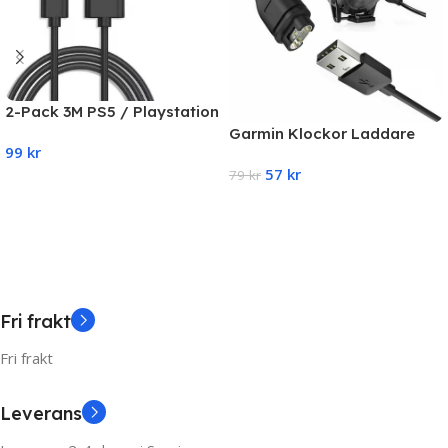
2-Pack 3M PS5 / Playstation
5 Laddkabel För
Garmin Klockor Laddare
99
kr
handkontroll
Snabbladdare Universal
57
kr
79
kr
Add To Cart
Add To Cart
Fri frakt
Fri frakt
Leverans