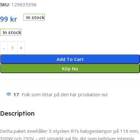
SKU:
129635396
99
kr
In stock
In stock
Add To Cart
Köp Nu
17
Folk som tittar på den här produkten nu!
Description
Detta paket innehåller 5 stycken R7s halogenlampor på 118 mm,
300W och 230V – ett utmärkt val för dig som behöver intensiv