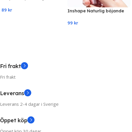
kedja, 25 mm
89
kr
Inshape Naturlig böjande
mascara – vattentät,
Add To Cart
99
kr
svettsäker, långvarig och
kladdfri
Add To Cart
Fri frakt
Fri frakt
Leverans
Leverans 2-4 dagar i Sverige
Öppet köp
Öppet köp 30 dagar