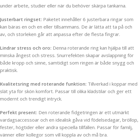
under arbete, studier eller när du behöver skärpa tankarna.
Justerbart ringset:
Paketet innehåller 6 justerbara ringar som
kan bäras en och en eller tillsammans. De är lätta att ta på och
av, och storleken går att anpassa efter de flesta fingrar.
Lindrar stress och oro:
Denna roterande ring kan hjälpa till att
minska ångest och stress. Snurrefekten skapar avslappning för
både kropp och sinne, samtidigt som ringen är både snygg och
praktisk.
Kvalitetsring med roterande funktion:
Tillverkad i koppar med
slät yta för skön komfort. Passar till olika klädstilar och ger ett
modernt och trendigt intryck.
Perfekt present:
Den roterande fidgetringen är ett utmärkt
vardagsaccessoar och en idealisk gåva vid födelsedagar, bröllop,
fester, högtider eller andra speciella tillfällen. Passar för familj,
vänner eller kollegor som vill koppla av och må bra.