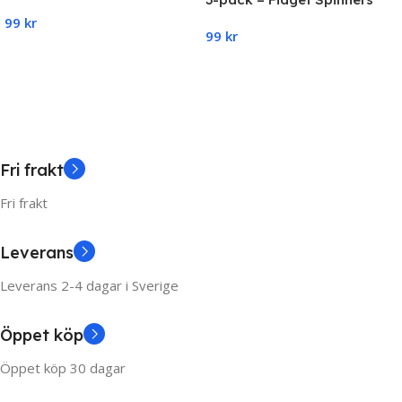
med sugpropp för barn –
med sugpropp för barn –
99
kr
Snurrande leksak
99
kr
Snurrande leksak
Add To Cart
Add To Cart
Fri frakt
Fri frakt
Leverans
Leverans 2-4 dagar i Sverige
Öppet köp
Öppet köp 30 dagar