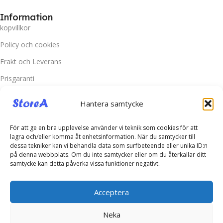
Information
kopvillkor
Policy och cookies
Frakt och Leverans
Prisgaranti
Miljö
Hantera samtycke
Kundtjänst
För att ge en bra upplevelse använder vi teknik som cookies för att
Kontakta oss
lagra och/eller komma åt enhetsinformation. När du samtycker till
dessa tekniker kan vi behandla data som surfbeteende eller unika ID:n
Retur & Reklamation
på denna webbplats. Om du inte samtycker eller om du återkallar ditt
samtycke kan detta påverka vissa funktioner negativt.
Vanliga frågor
Inloggning
Acceptera
Spåra ditt paket
Neka