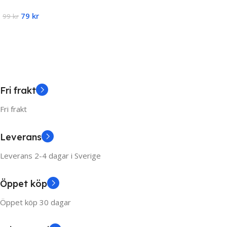
kabelhållare
fick format, Smyckes våg
Read More
79
kr
0,01-200g
99
kr
Add To Cart
Fri frakt
Fri frakt
Leverans
Leverans 2-4 dagar i Sverige
Öppet köp
Öppet köp 30 dagar