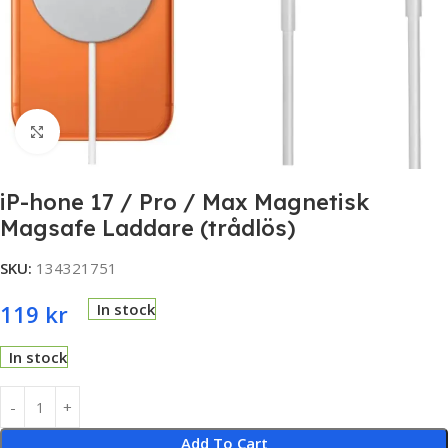
Click to enlarge
iP-hone 17 / Pro / Max Magnetisk
Magsafe Laddare (trådlös)
SKU:
134321751
119
kr
In stock
In stock
Add To Cart