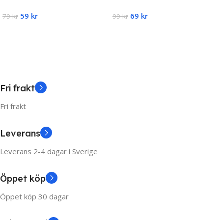
Samsung USB-C Type-C
11/12/13 USB-C
59
kr
69
kr
Kabel
79
kr
strömadapter 20W PD Vit
99
kr
Add To Cart
Add To Cart
Fri frakt
Fri frakt
Leverans
Leverans 2-4 dagar i Sverige
Öppet köp
Öppet köp 30 dagar