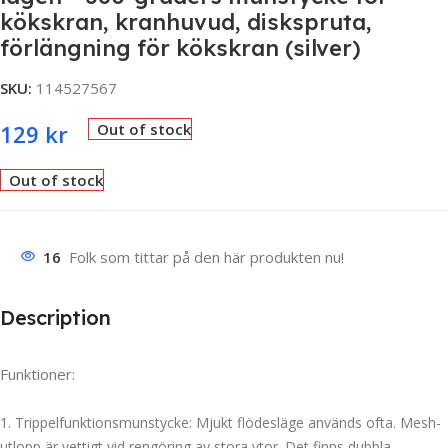
kökskran, kranhuvud, diskspruta,
förlängning för kökskran (silver)
SKU:
114527567
129
kr
Out of stock
Out of stock
16
Folk som tittar på den här produkten nu!
Description
Funktioner:
1. Trippelfunktionsmunstycke: Mjukt flödesläge används ofta. Mesh-
utlopp är vettigt vid rengöring av stora ytor. Det finns dubbla