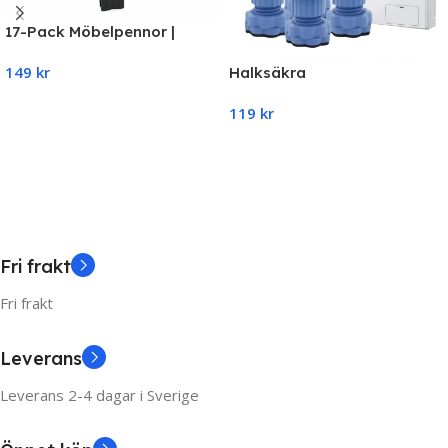
17-Pack Möbelpennor |
Möbelreparationskit med
149
kr
Halksäkra
Vax för Träytor
Tvättmaskinsfötter, 4-pack
Add To Cart
119
kr
Add To Cart
Fri frakt
Fri frakt
Leverans
Leverans 2-4 dagar i Sverige