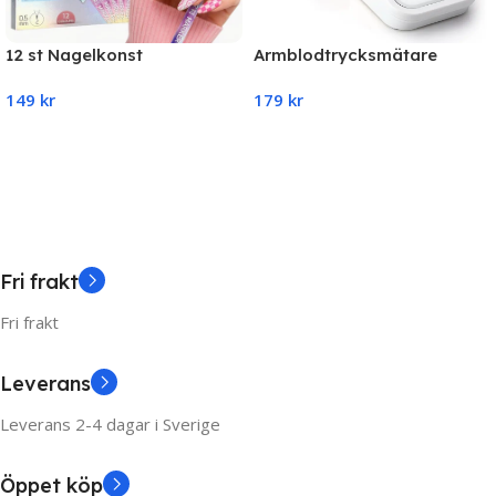
12 st Nagelkonst
Armblodtrycksmätare
Pennmarkörset – 0,5 mm fin
Automatisk
149
kr
179
kr
spets för exakt design
Add To Cart
Add To Cart
Fri frakt
Fri frakt
Leverans
Leverans 2-4 dagar i Sverige
Öppet köp