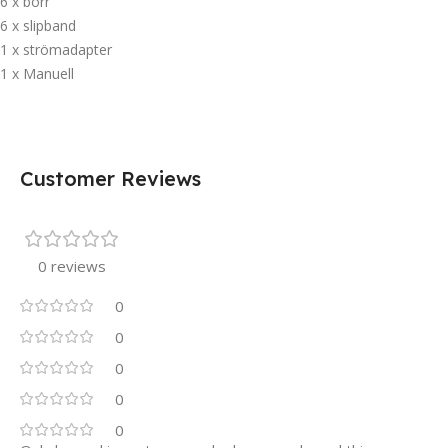
6 x borr
6 x slipband
1 x strömadapter
1 x Manuell
Customer Reviews
0 reviews
0
0
0
0
0