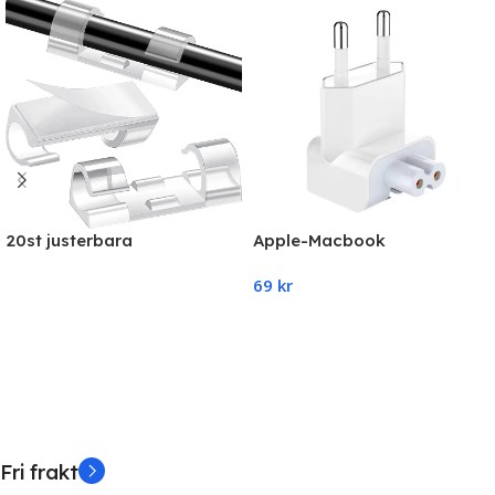
20st justerbara
Apple-Macbook
kabelhållare, självhäftande
reseadapter kompatibel
69
kr
kabelhållare
(EU)
Read More
Add To Cart
Fri frakt