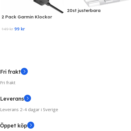
20st justerbara
kabelhållare, självhäftande
2 Pack Garmin Klockor
kabelhållare
Laddare Snabbladdare
Read More
99
kr
Universal
149
kr
Add To Cart
Fri frakt
Fri frakt
Leverans
Leverans 2-4 dagar i Sverige
Öppet köp