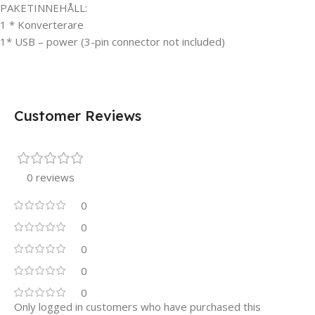
PAKETINNEHÅLL:
1 * Konverterare
‎1* USB – power (3-pin connector not included)‎
Customer Reviews
0 reviews
0
0
0
0
0
Only logged in customers who have purchased this