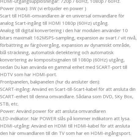
HDMI-utgångsupplösningar: 720p / 60Hz, 1080p / 60Hz.
Power (max): 3W (vi erbjuder en power )
Scart till HDMI-omvandlaren är en universal omvandlare för
analog Scart-ingång till HDMI 1080p (60Hz) utgång.
Analog till digital konvertering i den här modulen använder 10
bitars maximalt 162MSPS-sampling, expansion av svart / vit nivå,
förbättring av färgövergång, expansion av dynamiskt område,
blå sträckning, automatisk detektering och automatisk
konvertering av kompositsignalen till 1080p (60Hz) utgång,
sedan Du kan använda en gammal enhet med SCART-port till
HDTV som har HDMI-port.
Frontpanelen, bakpanelen (hur du ansluter den):
SCART-ingång: Använd en Scart-till-Scart-kabel för att ansluta din
SCART-enhet till denna omvandlare. Sådana som DVD, SKy Box,
STB, etc.
Power: Använd power för att ansluta omvandlaren
LED-indikator: När POWER slås på kommer indikatorn att lysa.
HDMI-utgång: Använd en HDMI till HDMI-kabel för att ansluta
den här omvandlaren till din TV som har en HDMI-ingångsport.