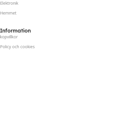
Elektronik
Hemmet
Information
kopvillkor
Policy och cookies
Frakt och Leverans
Prisgaranti
Miljö
Kundtjänst
Kontakta oss
Retur & Reklamation
Vanliga frågor
Inloggning