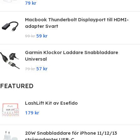
79
kr
Macbook Thunderbolt Displayport till HDMI-
adapter Svart
59
kr
99
kr
Garmin Klockor Laddare Snabbladdare
Universal
57
kr
79
kr
FEATURED
LashLift Kit av Esefido
179
kr
20W Snabbladdare för iPhone 11/12/13
strömadapter USB-C