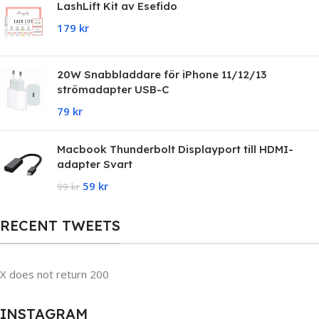
LashLift Kit av Esefido
179
kr
20W Snabbladdare för iPhone 11/12/13
strömadapter USB-C
79
kr
Macbook Thunderbolt Displayport till HDMI-
adapter Svart
59
kr
99
kr
RECENT TWEETS
X does not return 200
INSTAGRAM