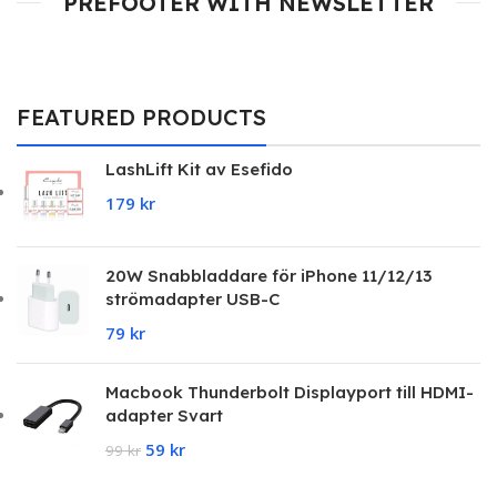
PREFOOTER WITH NEWSLETTER
FEATURED PRODUCTS
LashLift Kit av Esefido
179
kr
20W Snabbladdare för iPhone 11/12/13
strömadapter USB-C
79
kr
Macbook Thunderbolt Displayport till HDMI-
adapter Svart
59
kr
99
kr