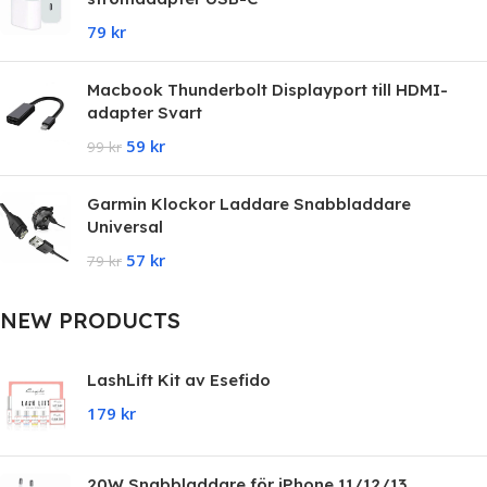
79
kr
Macbook Thunderbolt Displayport till HDMI-
adapter Svart
59
kr
99
kr
Garmin Klockor Laddare Snabbladdare
Universal
57
kr
79
kr
NEW PRODUCTS
LashLift Kit av Esefido
179
kr
20W Snabbladdare för iPhone 11/12/13