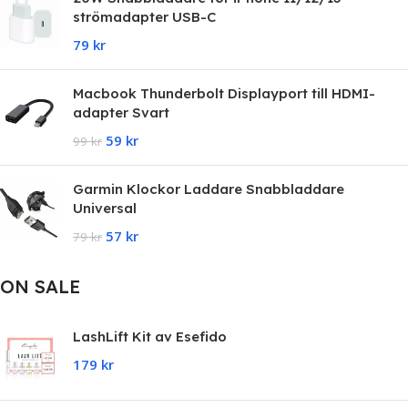
strömadapter USB-C
79
kr
Macbook Thunderbolt Displayport till HDMI-
adapter Svart
59
kr
99
kr
Garmin Klockor Laddare Snabbladdare
Universal
57
kr
79
kr
ON SALE
LashLift Kit av Esefido
179
kr