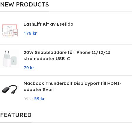
NEW PRODUCTS
LashLift Kit av Esefido
179
kr
20W Snabbladdare för iPhone 11/12/13
strömadapter USB-C
79
kr
Macbook Thunderbolt Displayport till HDMI-
adapter Svart
59
kr
99
kr
FEATURED