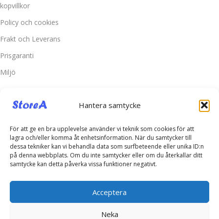
kopvillkor
Policy och cookies
Frakt och Leverans
Prisgaranti
Miljö
Kundtjänst
Hantera samtycke
Kontakta oss
Retur & Reklamation
För att ge en bra upplevelse använder vi teknik som cookies för att
lagra och/eller komma åt enhetsinformation. När du samtycker till
Vanliga frågor
dessa tekniker kan vi behandla data som surfbeteende eller unika ID:n
på denna webbplats. Om du inte samtycker eller om du återkallar ditt
Inloggning
samtycke kan detta påverka vissa funktioner negativt.
Spåra ditt paket
Acceptera
Kontakta oss
Neka