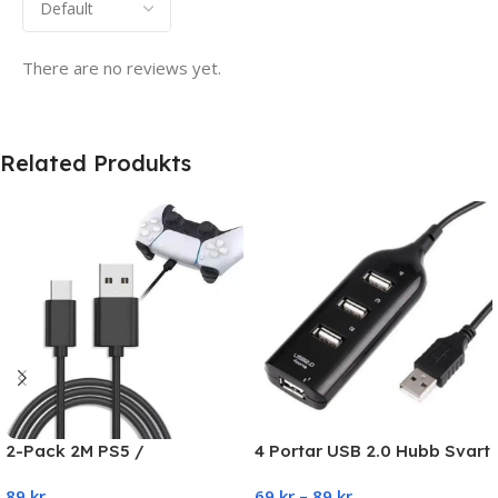
There are no reviews yet.
Related Produkts
2-Pack 2M PS5 /
4 Portar USB 2.0 Hubb Svart
Playstation 5 Laddkabel För
89
kr
69
kr
–
89
kr
handkontroll