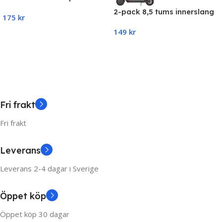
35W 6000K 3800LM
2-pack 8,5 tums innerslang
175
kr
Xiaomi (M365, Pro,1S, Pro,
149
kr
Essential)
Add To Cart
Add To Cart
Fri frakt
Fri frakt
Leverans
Leverans 2-4 dagar i Sverige
Öppet köp
Öppet köp 30 dagar