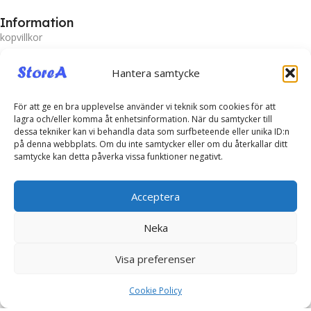
Information
kopvillkor
Policy och cookies
Hantera samtycke
Frakt och Leverans
För att ge en bra upplevelse använder vi teknik som cookies för att
Prisgaranti
lagra och/eller komma åt enhetsinformation. När du samtycker till
Miljö
dessa tekniker kan vi behandla data som surfbeteende eller unika ID:n
på denna webbplats. Om du inte samtycker eller om du återkallar ditt
samtycke kan detta påverka vissa funktioner negativt.
Kundtjänst
Kontakta oss
Acceptera
Retur & Reklamation
Neka
Vanliga frågor
Inloggning
Visa preferenser
Spåra ditt paket
Cookie Policy