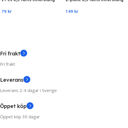
Xiaomi (M365, Pro,1S, Pro,
Xiaomi (M365, Pro,1S, Pro,
149
kr
79
kr
Essential)
Essential)
Add To Cart
Add To Cart
Fri frakt
Fri frakt
Leverans
Leverans 2-4 dagar i Sverige
Öppet köp
Öppet köp 30 dagar