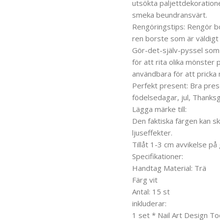
utsökta paljettdekoratione
smeka beundransvärt.
Rengöringstips: Rengör b
ren borste som är väldigt
Gör-det-själv-pyssel som 
för att rita olika mönster
användbara för att pricka 
Perfekt present: Bra prese
födelsedagar, jul, Thanksg
Lägga märke till:
Den faktiska färgen kan ski
ljuseffekter.
Tillåt 1-3 cm avvikelse på
Specifikationer:
Handtag Material: Trä
Färg vit
Antal: 15 st
inkluderar:
1 set * Nail Art Design Too