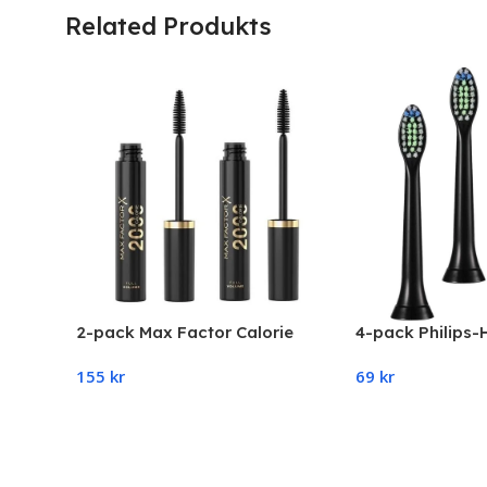
Related Produkts
2-pack Max Factor Calorie
4-pack Philips
Mascara 2000 Black 9ml
Tandborsthuvu
155
kr
69
kr
Add To Cart
Add To Cart