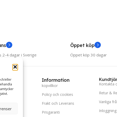
smärtfr
ans
Öppet köp
 2-4 dagar i Sverige
Öppet köp 30 dagar
Kundtjä
ries
Information
ch/eller
Kontakta 
behandla
behör
kopvillkor
samtycker
Retur & R
ativt.
Skönhet
Policy och cookies
Vanliga fr
ritid
Frakt och Leverans
erenser
Inloggning
k
Prisgaranti