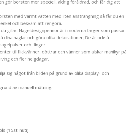
n gör borsten mer speciell, aldrig föråldrad, och får dig att
orsten med varmt vatten med liten ansträngning så får du en
 enkel och bekväm att rengöra.
du gillar: Nageldesignpennor är i moderna färger som passar
 på dina naglar och göra olika dekorationer; De är också
nagelpulver och flingor.
nter till flickvänner, döttrar och vänner som älskar manikyr på
iving och fler helgdagar.
lja sig något från bilden på grund av olika display- och
 grund av manuell mätning.
ls (15st inuti)