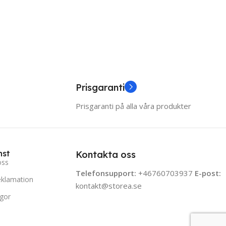
i
Prisgaranti
Prisgaranti på alla våra produkter
nst
Kontakta oss
oss
Telefonsupport:
+46760703937
E-post:
eklamation
kontakt@storea.se
ågor