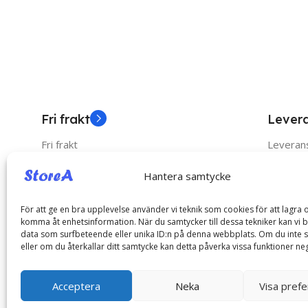
Fri frakt
Lever
Fri frakt
Leverans
Hantera samtycke
Catego
För att ge en bra upplevelse använder vi teknik som cookies för att lagra o
komma åt enhetsinformation. När du samtycker till dessa tekniker kan vi 
Mobiltill
data som surfbeteende eller unika ID:n på denna webbplats. Om du inte 
eller om du återkallar ditt samtycke kan detta påverka vissa funktioner neg
Hälsa & 
Hemkomfort, enkelt och stilrent
Sport & F
Acceptera
Neka
Visa pref
Elektroni