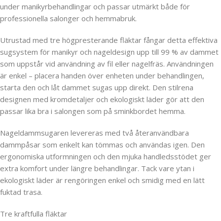
under manikyrbehandlingar och passar utmärkt både för
professionella salonger och hemmabruk.
Utrustad med tre högpresterande fläktar fångar detta effektiva
sugsystem för manikyr och nageldesign upp till 99 % av dammet
som uppstår vid användning av fil eller nagelfräs. Användningen
är enkel – placera handen över enheten under behandlingen,
starta den och låt dammet sugas upp direkt. Den stilrena
designen med kromdetaljer och ekologiskt läder gör att den
passar lika bra i salongen som på sminkbordet hemma.
Nageldammsugaren levereras med två återanvändbara
dammpåsar som enkelt kan tömmas och användas igen. Den
ergonomiska utformningen och den mjuka handledsstödet ger
extra komfort under längre behandlingar. Tack vare ytan i
ekologiskt läder är rengöringen enkel och smidig med en lätt
fuktad trasa.
Tre kraftfulla fläktar