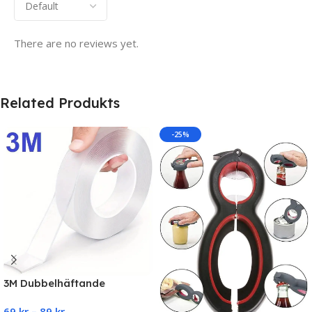
There are no reviews yet.
Related Produkts
-25%
3M Dubbelhäftande
Nanotejp Återanvändbar
69
kr
–
89
kr