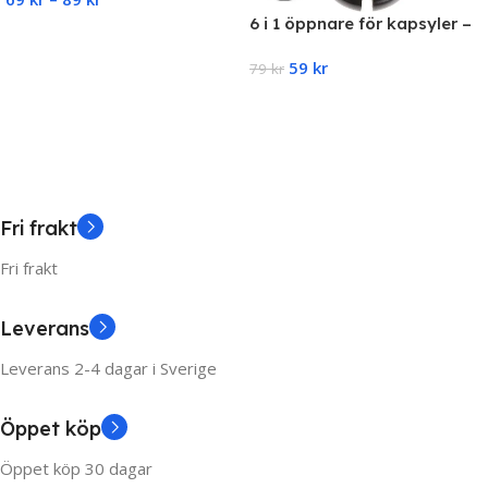
Transparent 1Pcs
6 i 1 öppnare för kapsyler –
Select Options
burkar – flaska
59
kr
79
kr
Add To Cart
Fri frakt
Fri frakt
Leverans
Leverans 2-4 dagar i Sverige
Öppet köp
Öppet köp 30 dagar