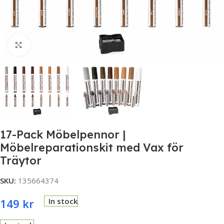
Click to enlarge
17-Pack Möbelpennor |
Möbelreparationskit med Vax för
Träytor
SKU:
135664374
149
kr
In stock