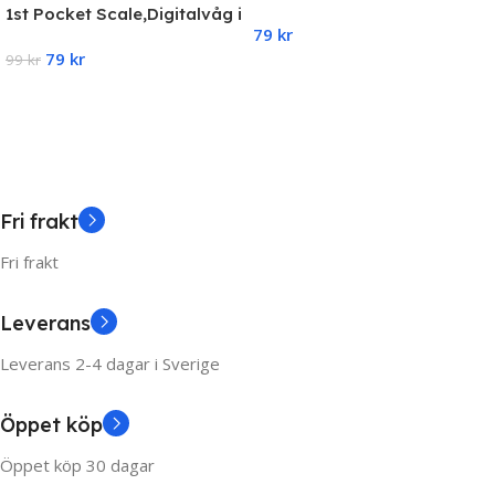
hundhår – Roller
1st Pocket Scale,Digitalvåg i
79
kr
fick format, Smyckes våg
79
kr
0,01-200g
99
kr
Add To Cart
Add To Cart
Fri frakt
Fri frakt
Leverans
Leverans 2-4 dagar i Sverige
Öppet köp
Öppet köp 30 dagar