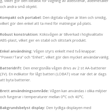
g, vilket gör den idealisk för vägning av ädelstenar, ädelmetaller
och andra små objekt.
Kompakt och portabel:
Den digitala vågen är liten och smidig,
vilket gör den enkel att ta med för mätningar på plats.
Robust konstruktion:
Köksvågen är tillverkad i högkvalitativ
ABS-plast, vilket ger en stabil och slitstark produkt.
Enkel användning:
Vågen styrs enkelt med två knappar:
“Power/Tara” och “Enhet”, vilket gör den mycket användarvänlig.
Batteridrift:
Den energisnåla vågen drivs av 2 st AA-batterier
(3V). En indikator för lågt batteri (LOBAT) visar när det är dags
att byta batterier.
Brett användningsområde:
Vågen kan användas i olika miljöer
och fungerar i temperaturer mellan 0°C och 40°C.
Bakgrundsbelyst display:
Den tydliga displayen med