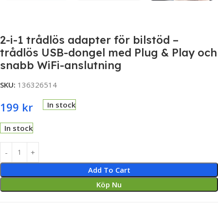
2-i-1 trådlös adapter för bilstöd –
trådlös USB-dongel med Plug & Play och
snabb WiFi-anslutning
SKU:
136326514
199
kr
In stock
In stock
Add To Cart
Köp Nu