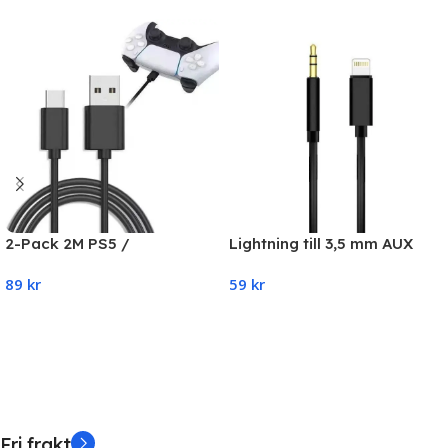
2-Pack 2M PS5 /
Lightning till 3,5 mm AUX
Playstation 5 Laddkabel För
Audio Car Music kabel för
89
kr
59
kr
handkontroll
iPhone
Add To Cart
Add To Cart
Fri frakt