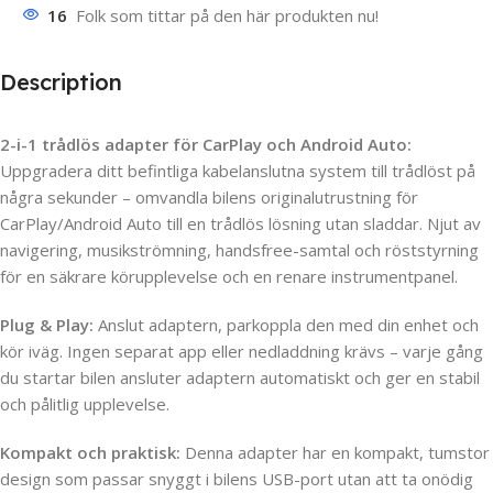
16
Folk som tittar på den här produkten nu!
Description
2-i-1 trådlös adapter för CarPlay och Android Auto:
Uppgradera ditt befintliga kabelanslutna system till trådlöst på
några sekunder – omvandla bilens originalutrustning för
CarPlay/Android Auto till en trådlös lösning utan sladdar. Njut av
navigering, musikströmning, handsfree-samtal och röststyrning
för en säkrare körupplevelse och en renare instrumentpanel.
Plug & Play:
Anslut adaptern, parkoppla den med din enhet och
kör iväg. Ingen separat app eller nedladdning krävs – varje gång
du startar bilen ansluter adaptern automatiskt och ger en stabil
och pålitlig upplevelse.
Kompakt och praktisk:
Denna adapter har en kompakt, tumstor
design som passar snyggt i bilens USB-port utan att ta onödig