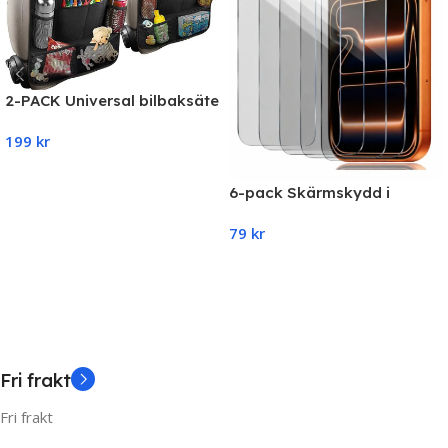
2-PACK Universal bilbaksäte
mobil / surfplatta många
199
kr
hållare
Add To Cart
6-pack Skärmskydd i
Härdat Glas – iPhone 17 Pro
79
kr
Max (Heltäckande &
Transparent)
Add To Cart
Fri frakt
Fri frakt