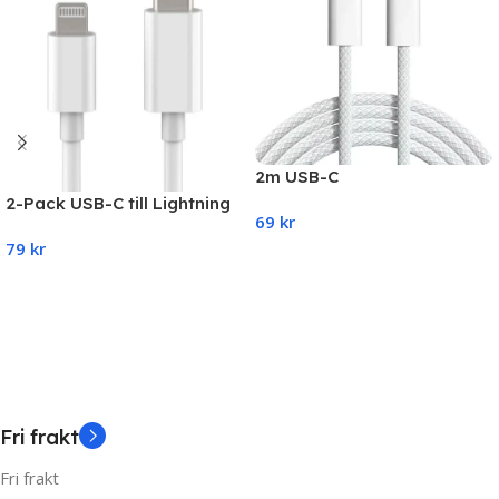
2m USB-C
Snabbladdarkabel –
2-Pack USB-C till Lightning
69
kr
Kompatibel iPhone 15 / 16 /
Kabel iPhone Snabb
17 Pro Max
79
kr
Laddare 2 Meter
Add To Cart
Add To Cart
Fri frakt
Fri frakt