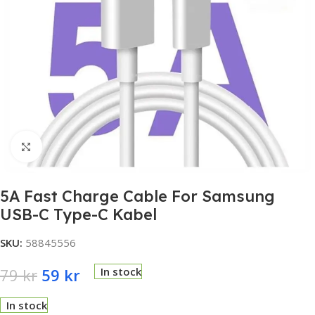
Click to enlarge
5A Fast Charge Cable For Samsung
USB-C Type-C Kabel
SKU:
58845556
79
kr
59
kr
In stock
In stock