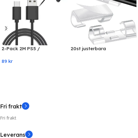
20st justerbara
2-Pack 2M PS5 /
kabelhållare, självhäftande
Playstation 5 Laddkabel För
89
kr
kabelhållare
handkontroll
Read More
Add To Cart
Fri frakt
Fri frakt
Leverans