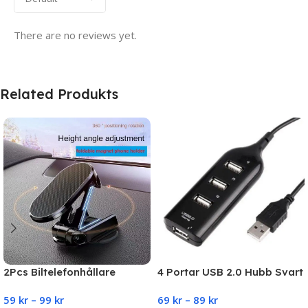
There are no reviews yet.
Related Produkts
2Pcs Biltelefonhållare
4 Portar USB 2.0 Hubb Svart
Magnetisk bilfäste Fällbar
59
kr
–
99
kr
69
kr
–
89
kr
360° justerbar