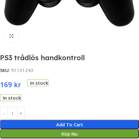
Click to enlarge
PS3 trådlös handkontroll
SKU:
91131243
169
kr
In stock
In stock
Add To Cart
Köp Nu