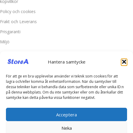
kopvillkor
Policy och cookies
Frakt och Leverans
Prisgaranti
Miljö
Kundtjänst
Hantera samtycke
Kontakta oss
Retur & Reklamation
För att ge en bra upplevelse använder vi teknik som cookies för att
lagra och/eller komma åt enhetsinformation. När du samtycker till
Vanliga frågor
dessa tekniker kan vi behandla data som surfbeteende eller unika ID:n
på denna webbplats. Om du inte samtycker eller om du återkallar ditt
Inloggning
samtycke kan detta påverka vissa funktioner negativt.
Spåra ditt paket
Acceptera
Kontakta oss
Neka