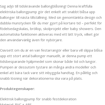
Säg adjö till tidskrävande ballongblåsning! Denna kraftfulla
elektriska ballongpump gör det enkelt att snabbt blåsa upp
ballonger till nästa tillställning. Med sin genomtänkta design och
dubbla munstycken får du mer gjort på kortare tid – perfekt för
födelsedagskalas, bröllop, skolprojekt eller baby showers. Den
automatiska funktionen aktiveras med ett lätt tryck, vilket gör
den användarvänlig även för nybörjare.
Oavsett om du är en van festarrangör eller bara vill slippa blåsa
upp ett stort antal ballonger manuellt, är denna pump ett
tidsbesparande hjälpmedel som skonar både tid och lungor.
Pumpen är dessutom tystare än många andra modeller och
enkel att bära tack vare sitt inbyggda handtag. En pålitlig och
snabb lösning när dekorationerna ska vara på plats.
Produktegenskaper:
Elektrisk ballongpump för snabb festdekoration
Material: PVC + ABS