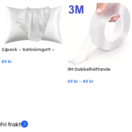
2-pack – Satinörngott –
Kuddfodral – 50 × 66 cm –
89
kr
Vit
3M Dubbelhäftande
Add To Cart
Nanotejp Återanvändbar
69
kr
–
89
kr
Transparent 1Pcs
Select Options
Fri frakt