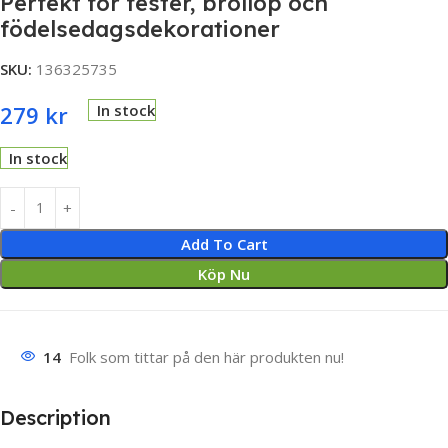
Perfekt för fester, bröllop och
födelsedagsdekorationer
SKU:
136325735
279
kr
In stock
In stock
Add To Cart
Köp Nu
14
Folk som tittar på den här produkten nu!
Description