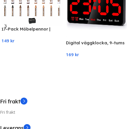
17-Pack Möbelpennor |
Möbelreparationskit med
149
kr
Vax för Träytor
Digital väggklocka, 9-tums
LED-klocka med stora
Add To Cart
169
kr
siffror, 12/24-
timmarsformat och tyst
Add To Cart
drift – svart med röda
siffror
Fri frakt
Fri frakt
Leverans