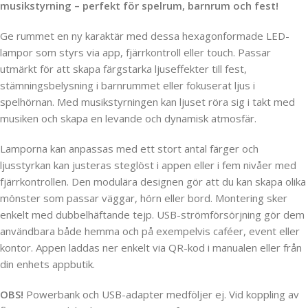
musikstyrning – perfekt för spelrum, barnrum och fest!
Ge rummet en ny karaktär med dessa hexagonformade LED-
lampor som styrs via app, fjärrkontroll eller touch. Passar
utmärkt för att skapa färgstarka ljuseffekter till fest,
stämningsbelysning i barnrummet eller fokuserat ljus i
spelhörnan. Med musikstyrningen kan ljuset röra sig i takt med
musiken och skapa en levande och dynamisk atmosfär.
Lamporna kan anpassas med ett stort antal färger och
ljusstyrkan kan justeras steglöst i appen eller i fem nivåer med
fjärrkontrollen. Den modulära designen gör att du kan skapa olika
mönster som passar väggar, hörn eller bord. Montering sker
enkelt med dubbelhäftande tejp. USB-strömförsörjning gör dem
användbara både hemma och på exempelvis caféer, event eller
kontor. Appen laddas ner enkelt via QR-kod i manualen eller från
din enhets appbutik.
OBS!
Powerbank och USB-adapter medföljer ej. Vid koppling av