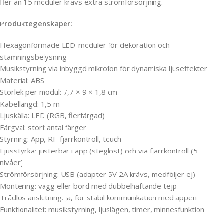
fler än 15 moduler krävs extra strömförsörjning.
Produktegenskaper:
Hexagonformade LED-moduler för dekoration och
stämningsbelysning
Musikstyrning via inbyggd mikrofon för dynamiska ljuseffekter
Material: ABS
Storlek per modul: 7,7 × 9 × 1,8 cm
Kabellängd: 1,5 m
Ljuskälla: LED (RGB, flerfärgad)
Färgval: stort antal färger
Styrning: App, RF-fjärrkontroll, touch
Ljusstyrka: justerbar i app (steglöst) och via fjärrkontroll (5
nivåer)
Strömförsörjning: USB (adapter 5V 2A krävs, medföljer ej)
Montering: vägg eller bord med dubbelhäftande tejp
Trådlös anslutning: ja, för stabil kommunikation med appen
Funktionalitet: musikstyrning, ljuslägen, timer, minnesfunktion