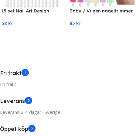
15 set Nail Art Design
Baby / Vuxen nageltrimmer
Verktyg för att måla Rita
– nagelfilssats med 6
58
kr
85
kr
Polish
ersättningsdynor
Select Options
Add To Cart
Fri frakt
Fri frakt
Leverans
Leverans 2-4 dagar i Sverige
Öppet köp