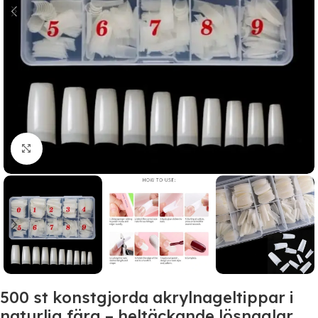
Click to enlarge
500 st konstgjorda akrylnageltippar i
naturlig färg – heltäckande lösnaglar