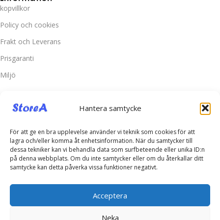
kopvillkor
Policy och cookies
Frakt och Leverans
Prisgaranti
Miljö
Kundtjänst
Hantera samtycke
Kontakta oss
Retur & Reklamation
För att ge en bra upplevelse använder vi teknik som cookies för att
lagra och/eller komma åt enhetsinformation. När du samtycker till
Vanliga frågor
dessa tekniker kan vi behandla data som surfbeteende eller unika ID:n
på denna webbplats. Om du inte samtycker eller om du återkallar ditt
Inloggning
samtycke kan detta påverka vissa funktioner negativt.
Spåra ditt paket
Acceptera
Kontakta oss
Neka