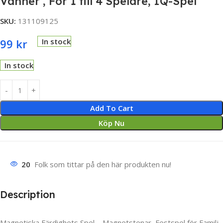
Vänner , För 1 till 4 Spelare, IQ-Spel
SKU:
131109125
99
kr
In stock
In stock
Add To Cart
Köp Nu
20
Folk som tittar på den här produkten nu!
Description
Magnetiska Färdighets Spel – Magnetstenar, Festspel för Familj