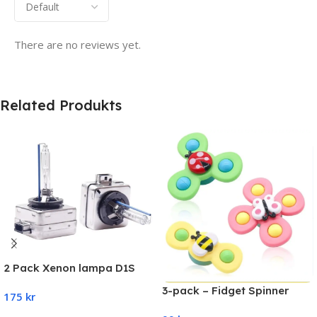
There are no reviews yet.
Related Produkts
2 Pack Xenon lampa D1S
35W 6000K 3800LM
3-pack – Fidget Spinner
175
kr
med sugkopp för-barn–