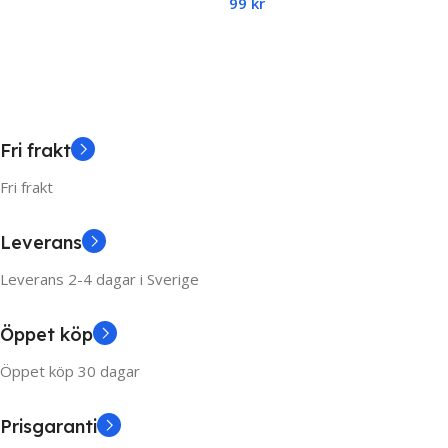
99
kr
Add To Cart
Snurrleksak i flera färger
Add To Cart
Fri frakt
Fri frakt
Leverans
Leverans 2-4 dagar i Sverige
Öppet köp
Öppet köp 30 dagar
Prisgaranti