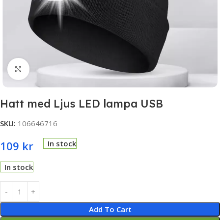
Click to enlarge
Hatt med Ljus LED lampa USB
SKU:
106646716
109
kr
In stock
In stock
Add To Cart