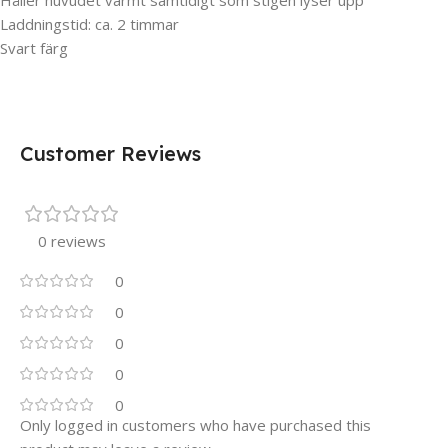
Håller huvudet varmt samtidigt som stigen lyser upp
Laddningstid: ca. 2 timmar
Svart färg
Customer Reviews
0 reviews
0
0
0
0
0
Only logged in customers who have purchased this