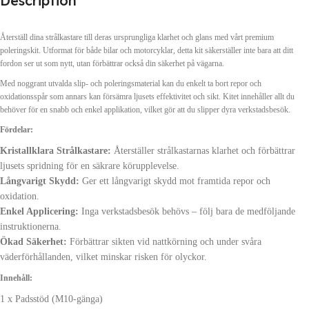
Description
Återställ dina strålkastare till deras ursprungliga klarhet och glans med vårt premium
poleringskit. Utformat för både bilar och motorcyklar, detta kit säkerställer inte bara att ditt
fordon ser ut som nytt, utan förbättrar också din säkerhet på vägarna.
Med noggrant utvalda slip- och poleringsmaterial kan du enkelt ta bort repor och
oxidationsspår som annars kan försämra ljusets effektivitet och sikt. Kitet innehåller allt du
behöver för en snabb och enkel applikation, vilket gör att du slipper dyra verkstadsbesök.
Fördelar:
Kristallklara Strålkastare:
Återställer strålkastarnas klarhet och förbättrar
ljusets spridning för en säkrare körupplevelse.
Långvarigt Skydd:
Ger ett långvarigt skydd mot framtida repor och
oxidation.
Enkel Applicering:
Inga verkstadsbesök behövs – följ bara de medföljande
instruktionerna.
Ökad Säkerhet:
Förbättrar sikten vid nattkörning och under svåra
väderförhållanden, vilket minskar risken för olyckor.
Innehåll:
1 x Padsstöd (M10-gänga)