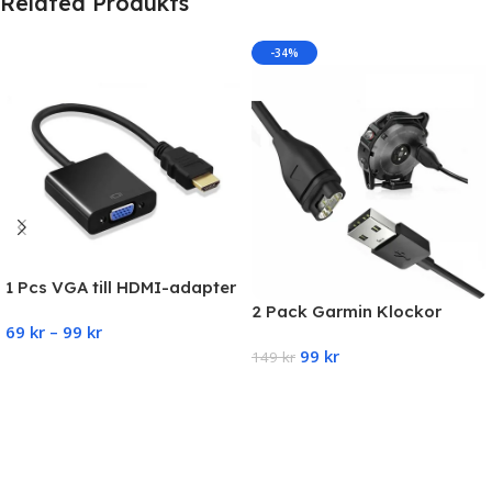
Related Produkts
-34%
1 Pcs VGA till HDMI-adapter
2 Pack Garmin Klockor
69
kr
–
99
kr
Laddare Snabbladdare
99
kr
Universal
149
kr
Select Options
Add To Cart