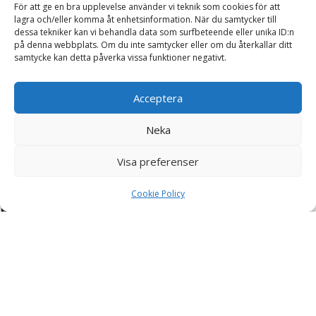
För att ge en bra upplevelse använder vi teknik som cookies för att
Miljö
lagra och/eller komma åt enhetsinformation. När du samtycker till
dessa tekniker kan vi behandla data som surfbeteende eller unika ID:n
på denna webbplats. Om du inte samtycker eller om du återkallar ditt
samtycke kan detta påverka vissa funktioner negativt.
Kundtjänst
Kontakta oss
Retur & Reklamation
Acceptera
Vanliga frågor
Neka
Inloggning
Visa preferenser
Spåra ditt paket
Cookie Policy
Kontakta oss
Telefonsupport:
+46760703937
E-post:
kontakt@storea.se
© Copyright 2025 -
www.storea.se KS Import AB 559246-4431
- All Rights Reserved.