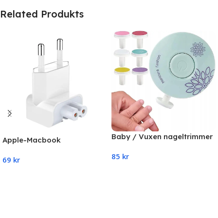
Related Produkts
Baby / Vuxen nageltrimmer
Apple-Macbook
– nagelfilssats med 6
reseadapter kompatibel
85
kr
ersättningsdynor
69
kr
(EU)
Add To Cart
Add To Cart