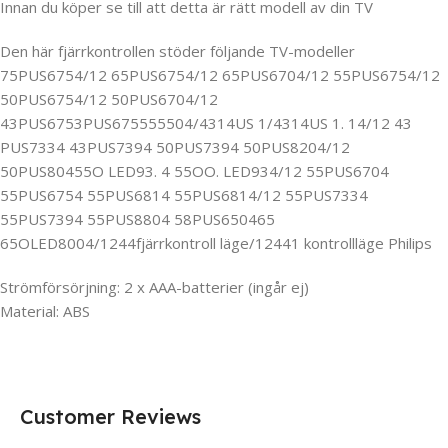
Innan du köper se till att detta är rätt modell av din TV
Den här fjärrkontrollen stöder följande TV-modeller
75PUS6754/12 65PUS6754/12 65PUS6704/12 55PUS6754/12
50PUS6754/12 50PUS6704/12
43PUS6753PUS675555504/4314US 1/4314US 1. 14/12 43
PUS7334 43PUS7394 50PUS7394 50PUS8204/12
50PUS80455O LED93. 4 55OO. LED934/12 55PUS6704
55PUS6754 55PUS6814 55PUS6814/12 55PUS7334
55PUS7394 55PUS8804 58PUS650465
65OLED8004/1244fjärrkontroll läge/12441 kontrollläge Philips
Strömförsörjning: 2 x AAA-batterier (ingår ej)
Material: ABS
Customer Reviews