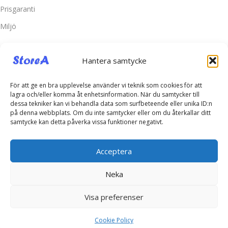
Prisgaranti
Miljö
Kundtjänst
Hantera samtycke
Kontakta oss
Retur & Reklamation
För att ge en bra upplevelse använder vi teknik som cookies för att
lagra och/eller komma åt enhetsinformation. När du samtycker till
Vanliga frågor
dessa tekniker kan vi behandla data som surfbeteende eller unika ID:n
på denna webbplats. Om du inte samtycker eller om du återkallar ditt
Inloggning
samtycke kan detta påverka vissa funktioner negativt.
Spåra ditt paket
Acceptera
Kontakta oss
Neka
Telefonsupport:
+46760703937
E-post:
kontakt@storea.se
Visa preferenser
© Copyright 2025 -
www.storea.se KS Import AB 559246-4431
Cookie Policy
- All Rights Reserved.