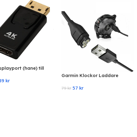
splayport (hane) till
dapter (hona) 4K-1080P
Garmin Klockor Laddare
89
kr
Snabbladdare Universal
57
kr
79
kr
 Options
Add To Cart