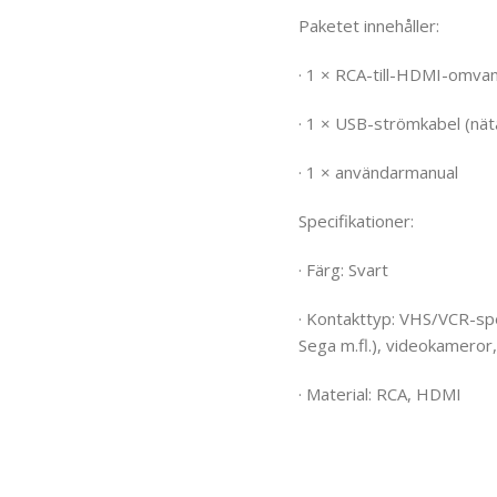
Paketet innehåller:
· 1 × RCA-till-HDMI-omva
· 1 × USB-strömkabel (nät
· 1 × användarmanual
Specifikationer:
· Färg: Svart
· Kontakttyp: VHS/VCR-spe
Sega m.fl.), videokameror
· Material: RCA, HDMI