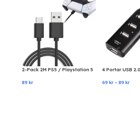
2-Pack 2M PS5 / Playstation 5
4 Portar USB 2.
Laddkabel För handkontroll
89
kr
69
kr
–
89
kr
Add To Cart
Select Options