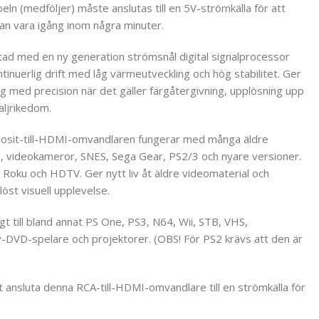
ln (medföljer) måste anslutas till en 5V-strömkälla för att
an vara igång inom några minuter.
stad med en ny generation strömsnål digital signalprocessor
inuerlig drift med låg värmeutveckling och hög stabilitet. Ger
g med precision när det gäller färgåtergivning, upplösning upp
aljrikedom.
posit-till-HDMI-omvandlaren fungerar med många äldre
 videokameror, SNES, Sega Gear, PS2/3 och nyare versioner.
 Roku och HDTV. Ger nytt liv åt äldre videomaterial och
öst visuell upplevelse.
t till bland annat PS One, PS3, N64, Wii, STB, VHS,
-DVD-spelare och projektorer. (OBS! För PS2 krävs att den är
 ansluta denna RCA-till-HDMI-omvandlare till en strömkälla för