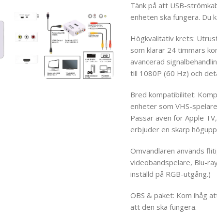
Tänk på att USB-strömkabe
enheten ska fungera. Du k
Högkvalitativ krets: Utru
som klarar 24 timmars kont
avancerad signalbehandlin
till 1080P (60 Hz) och det
Bred kompatibilitet: Kom
enheter som VHS-spelare,
Passar även för Apple TV,
erbjuder en skarp höguppl
Omvandlaren används flitig
videobandspelare, Blu-ray
inställd på RGB-utgång.)
OBS & paket: Kom ihåg att
att den ska fungera.