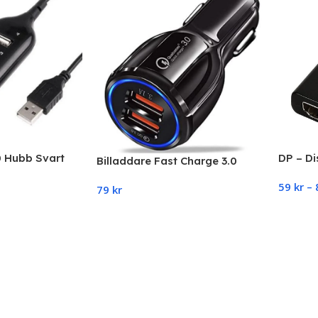
0 Hubb Svart
DP – Di
Billaddare Fast Charge 3.0
HDMI a
iOS/Android 35W
59
kr
–
79
kr
Select
Select Options