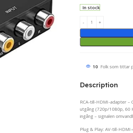
In stock
10
Folk som tittar 
Description
RCA-till-HDMI-adapter – O
utgång (720p/1080p, 60 H
ingång – signalen omvandl
Plug & Play: AV-till-HDMI-