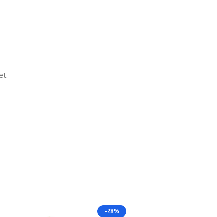
et.
-28%