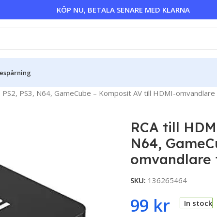
KÖP NU, BETALA SENARE MED KLARNA
sespårning
, PS2, PS3, N64, GameCube – Komposit AV till HDMI-omvandlare 
RCA till HDM
N64, GameCu
omvandlare f
SKU:
136265464
99
kr
In stock