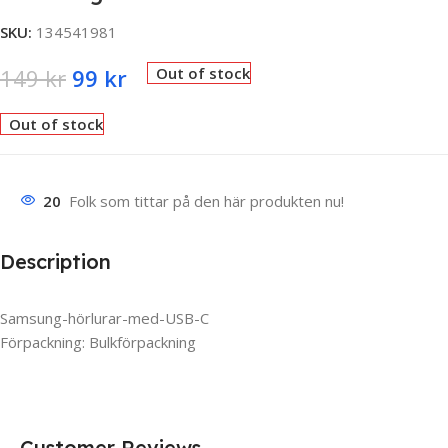
SKU:
134541981
149
kr
99
kr
Out of stock
Out of stock
20
Folk som tittar på den här produkten nu!
Description
Samsung-hörlurar-med-USB-C
Förpackning: Bulkförpackning
Customer Reviews