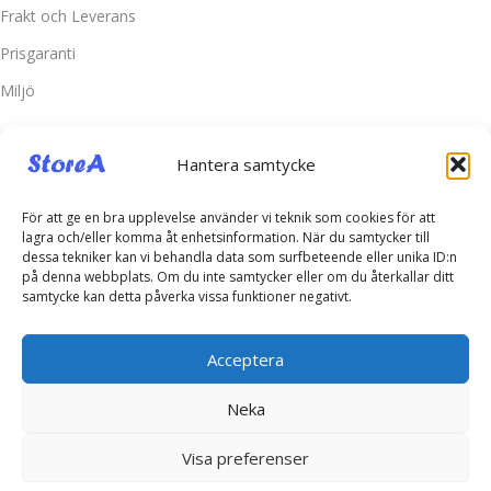
Frakt och Leverans
Prisgaranti
Miljö
Kundtjänst
Hantera samtycke
Kontakta oss
Retur & Reklamation
För att ge en bra upplevelse använder vi teknik som cookies för att
lagra och/eller komma åt enhetsinformation. När du samtycker till
Vanliga frågor
dessa tekniker kan vi behandla data som surfbeteende eller unika ID:n
på denna webbplats. Om du inte samtycker eller om du återkallar ditt
Inloggning
samtycke kan detta påverka vissa funktioner negativt.
Spåra ditt paket
Acceptera
Kontakta oss
Neka
Telefonsupport:
+46760703937
E-post:
kontakt@storea.se
Visa preferenser