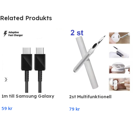
Related Produkts
1m till Samsung Galaxy
2st Multifunktionell
S22/S21/S20 USB-C To
rengöringskit för AirPods-
59
kr
USB-C Kabel
79
kr
hörlurar-telefon
Add To Cart
Select Options