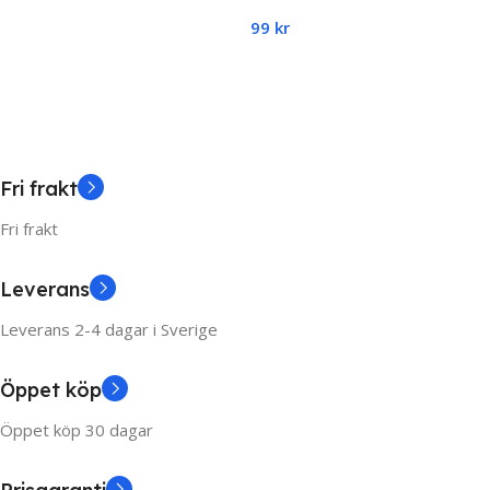
med sugkopp för-barn–
99
kr
Add To Cart
Snurrleksak i flera färger
Add To Cart
Fri frakt
Fri frakt
Leverans
Leverans 2-4 dagar i Sverige
Öppet köp
Öppet köp 30 dagar