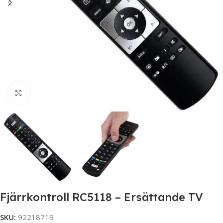
Click to enlarge
Fjärrkontroll RC5118 – Ersättande TV
SKU:
92218719