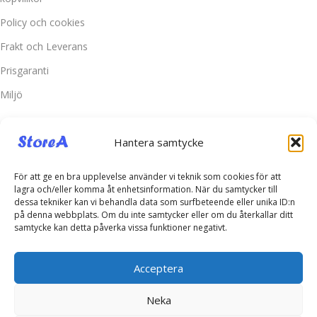
Policy och cookies
Frakt och Leverans
Prisgaranti
Miljö
Kundtjänst
Hantera samtycke
Kontakta oss
Retur & Reklamation
För att ge en bra upplevelse använder vi teknik som cookies för att
lagra och/eller komma åt enhetsinformation. När du samtycker till
Vanliga frågor
dessa tekniker kan vi behandla data som surfbeteende eller unika ID:n
på denna webbplats. Om du inte samtycker eller om du återkallar ditt
Inloggning
samtycke kan detta påverka vissa funktioner negativt.
Spåra ditt paket
Acceptera
Kontakta oss
Neka
Telefonsupport:
+46760703937
E-post:
kontakt@storea.se