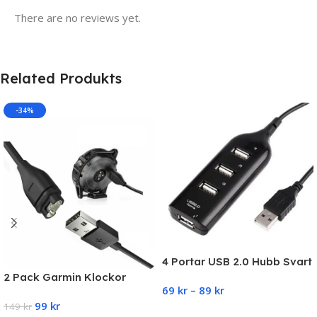
There are no reviews yet.
Related Produkts
-34%
4 Portar USB 2.0 Hubb Svart
2 Pack Garmin Klockor
69
kr
–
89
kr
Laddare Snabbladdare
99
kr
Universal
149
kr
Select Options