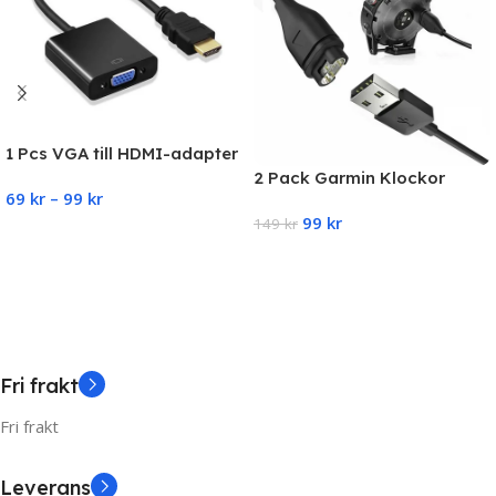
1 Pcs VGA till HDMI-adapter
2 Pack Garmin Klockor
69
kr
–
99
kr
Laddare Snabbladdare
99
kr
Universal
149
kr
Select Options
Add To Cart
Fri frakt
Fri frakt
Leverans