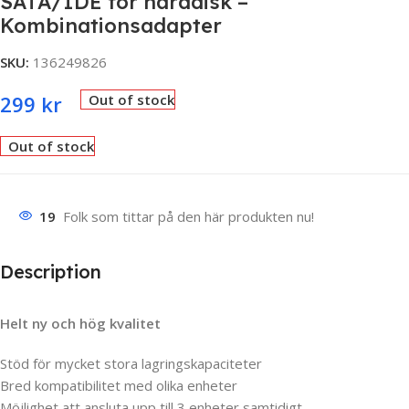
SATA/IDE för hårddisk –
Kombinationsadapter
SKU:
136249826
299
kr
Out of stock
Out of stock
19
Folk som tittar på den här produkten nu!
Description
Helt ny och hög kvalitet
Stöd för mycket stora lagringskapaciteter
Bred kompatibilitet med olika enheter
Möjlighet att ansluta upp till 3 enheter samtidigt