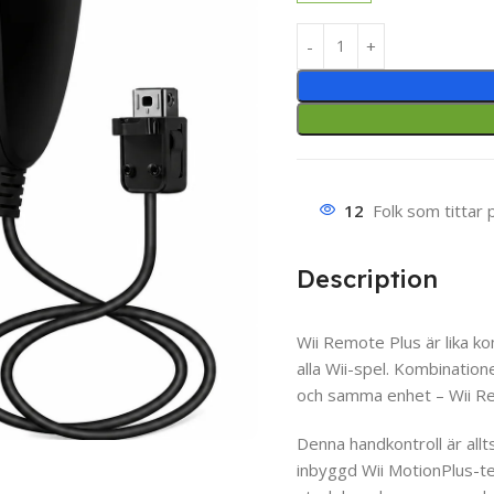
12
Folk som tittar 
Description
Wii Remote Plus är lika k
alla Wii-spel. Kombination
och samma enhet – Wii R
Denna handkontroll är all
inbyggd Wii MotionPlus-te