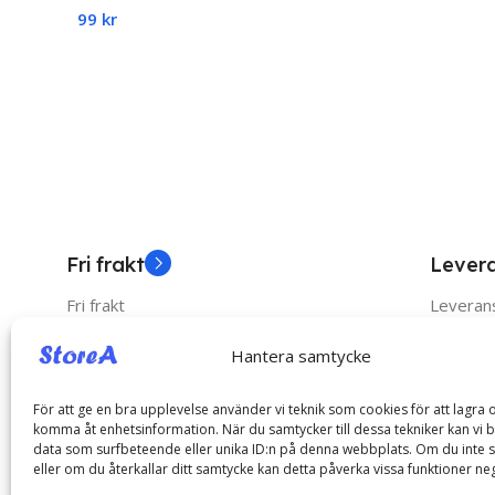
99
kr
Read More
Add To Cart
Fri frakt
Lever
Fri frakt
Leverans
Hantera samtycke
Catego
För att ge en bra upplevelse använder vi teknik som cookies för att lagra o
komma åt enhetsinformation. När du samtycker till dessa tekniker kan vi 
Mobiltill
data som surfbeteende eller unika ID:n på denna webbplats. Om du inte 
eller om du återkallar ditt samtycke kan detta påverka vissa funktioner neg
Hälsa & 
Hemkomfort, enkelt och stilrent