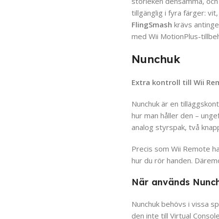
storleken densamma, och d
tillgänglig i fyra färger: v
FlingSmash
krävs antinge
med Wii MotionPlus-tillbe
Nunchuk
Extra kontroll till Wii R
Nunchuk är en tilläggskon
hur man håller den – ung
analog styrspak, två knap
Precis som Wii Remote har
hur du rör handen. Däremo
När används Nunc
Nunchuk behövs i vissa sp
den inte till Virtual Conso