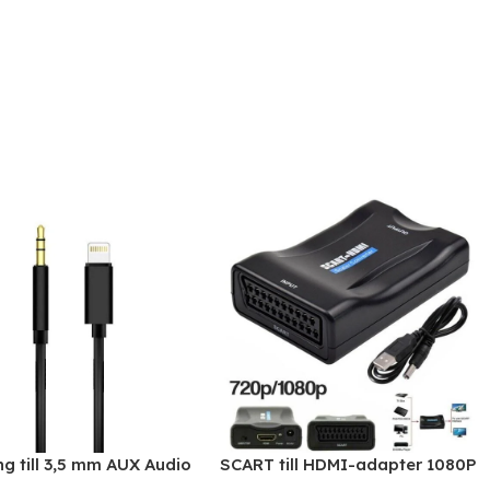
ng till 3,5 mm AUX Audio
SCART till HDMI-adapter 1080P
ic kabel för iPhone
HD Video Audio Upscale