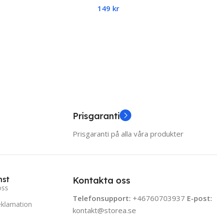
149
kr
Converter
 Cart
Add To Cart
Prisgaranti
Prisgaranti på alla våra produkter
nst
Kontakta oss
oss
Telefonsupport:
+46760703937
E-post:
eklamation
kontakt@storea.se