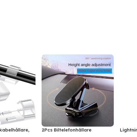
kabelhållare,
2Pcs Biltelefonhållare
Lightni
abelhållare
Magnetisk bilfäste Fällbar 360°
Car Mus