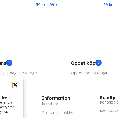
59
kr
–
99
kr
59
kr
justerbar
Select Options
Add To
ans
Öppet köp
 2-4 dagar i Sverige
Öppet köp 30 dagar
Kundtjä
ries
Information
ch/eller
Kontakta 
behandla
behör
kopvillkor
samtycker
Retur & R
ativt.
Skönhet
Policy och cookies