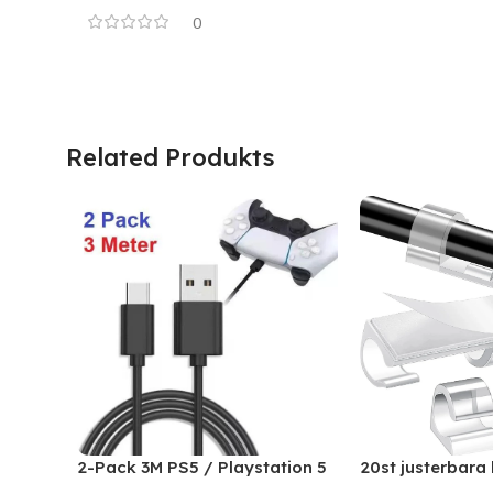
0
Related Produkts
20st justerbara 
2-Pack 3M PS5 / Playstation 5
självhäftande k
Laddkabel För handkontroll