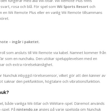
en fungerar med alla Wii-titlar. Wii Remote Plus finns
it, svart, rosa och blå. För spel som
Wii Sports Resort
och
n en Wii Remote Plus eller en vanlig Wii Remote tillsammans
höret.
emote – ingår i paketet.
troll som ansluts till Wii Remote via kabel. Namnet kommer från
efär som en nunchaku. Den utökar spelupplevelsen med en
par och extra rörelsekänslighet.
 Nunchuk inbyggd rörelsesensor, vilket gör att den känner av
t saknar den pekfunktion, högtalare och vibrationsfunktion.
huk?
el, både vanliga Wii-titlar och WiiWare-spel. Däremot används
le-spel. På
nintendo.se
anges på varje spelsida om Nunchuk