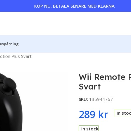
KÖP NU, BETALA SENARE MED KLARNA
sespårning
tion Plus Svart
Wii Remote 
Svart
SKU:
135944767
289
kr
In sto
In stock