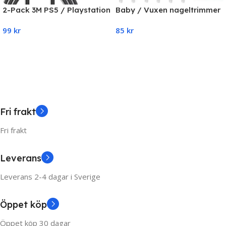
2-Pack 3M PS5 / Playstation
Baby / Vuxen nageltrimmer
5 Laddkabel För
– nagelfilssats med 6
99
kr
85
kr
handkontroll
ersättningsdynor
Add To Cart
Add To Cart
Fri frakt
Fri frakt
Leverans
Leverans 2-4 dagar i Sverige
Öppet köp
Öppet köp 30 dagar