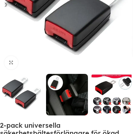
Click to enlarge
2-pack universella
säkerhetsbältesförlängare för ökad