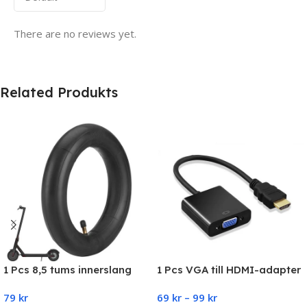
There are no reviews yet.
Related Produkts
1 Pcs 8,5 tums innerslang
1 Pcs VGA till HDMI-adapter
Xiaomi (M365, Pro,1S, Pro,
79
kr
69
kr
–
99
kr
Essential)