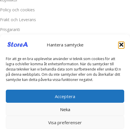
Policy och cookies
Frakt och Leverans
Prisgaranti
Miljö
Hantera samtycke
Kundtjänst
För att ge en bra upplevelse använder vi teknik som cookies för att
Kontakta oss
lagra och/eller komma åt enhetsinformation. När du samtycker till
dessa tekniker kan vi behandla data som surfbeteende eller unika ID:n
Retur & Reklamation
på denna webbplats. Om du inte samtycker eller om du återkallar ditt
samtycke kan detta påverka vissa funktioner negativt.
Vanliga frågor
Inloggning
Acceptera
Spåra ditt paket
Neka
Kontakta oss
Visa preferenser
Telefonsupport:
+46760703937
E-post:
kontakt@storea.se