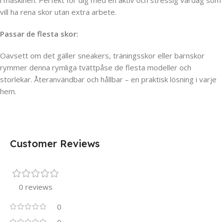
i maskinen. Perfekt för dig med en aktiv och stressig vardag som
vill ha rena skor utan extra arbete.
Passar de flesta skor:
Oavsett om det gäller sneakers, träningsskor eller barnskor
rymmer denna rymliga tvättpåse de flesta modeller och
storlekar. Återanvändbar och hållbar – en praktisk lösning i varje
hem.
Customer Reviews
0 reviews
0