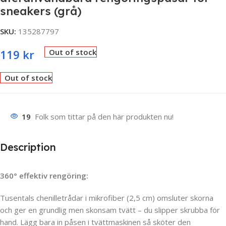
sneakers (grå)
SKU:
135287797
119
kr
Out of stock
Out of stock
19
Folk som tittar på den här produkten nu!
Description
360° effektiv rengöring:
Tusentals chenilletrådar i mikrofiber (2,5 cm) omsluter skorna
och ger en grundlig men skonsam tvätt – du slipper skrubba för
hand. Lägg bara in påsen i tvättmaskinen så sköter den