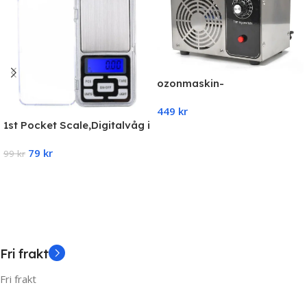
ozonmaskin-
Luftreningsmaskin-
449
kr
Ozonproduktion 20 g/h
1st Pocket Scale,Digitalvåg i
(20000 mg/h)
Add To Cart
fick format, Smyckes våg
79
kr
0,01-200g
99
kr
Add To Cart
Fri frakt
Fri frakt