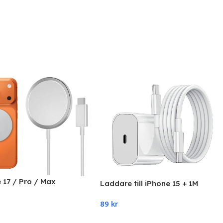
 17 / Pro / Max
Laddare till iPhone 15 + 1M
isk Magsafe Laddare
kabel Snabbladdare USB-C
s)
89
kr
Kabel
 Cart
Add To Cart