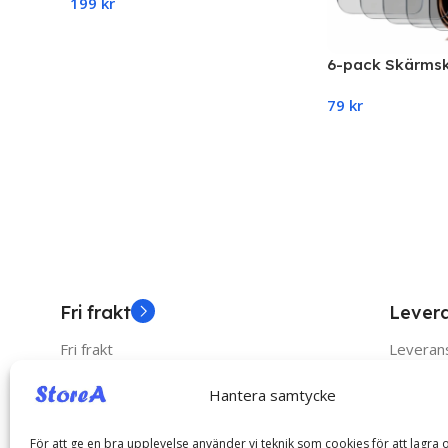
199
kr
hållare
Add To Cart
6-pack Skärmsk
Glas – iPhone 1
79
kr
(Heltäckande &
Add To Cart
Fri frakt
Lever
Fri frakt
Leverans
Hantera samtycke
Catego
För att ge en bra upplevelse använder vi teknik som cookies för att lagra o