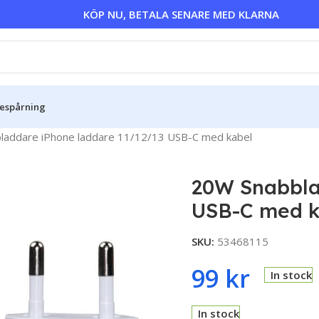
KÖP NU, BETALA SENARE MED KLARNA
sespårning
laddare iPhone laddare 11/12/13 USB-C med kabel
20W Snabbla
USB-C med k
SKU:
53468115
99
kr
In stock
In stock