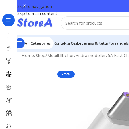
Skip to navigation
Skip to main content
All Categories
Kontakta Oss
Leverans & Retur
Försändel
Home
Shop
Mobiltillbehör
Andra modeller
5A Fast C
-25%