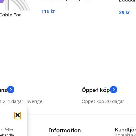
Magnetisk Magsafe Laddare
kabel 
119
kr
(trådlös)
89
kr
Kabel
Cable For
Add To Cart
 Type-C Kabel
Add To
ans
Öppet köp
 2-4 dagar i Sverige
Öppet köp 30 dagar
Kundtjä
ries
Information
ch/eller
Kontakta 
behandla