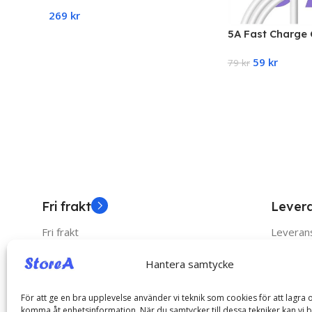
kabel USB-C 20W
269
kr
Snabbladdare
5A Fast Charge 
Add To Cart
Samsung USB-C
59
kr
79
kr
Add To Cart
Fri frakt
Lever
Fri frakt
Leverans
Hantera samtycke
Catego
För att ge en bra upplevelse använder vi teknik som cookies för att lagra o
komma åt enhetsinformation. När du samtycker till dessa tekniker kan vi 