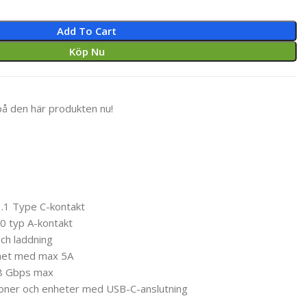
Add To Cart
Köp Nu
på den här produkten nu!
3.1 Type C-kontakt
0 typ A-kontakt
och laddning
het med max 5A
48 Gbps max
efoner och enheter med USB-C-anslutning