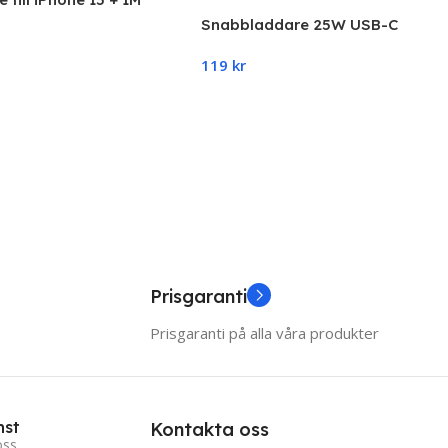
Snabbladdare USB-C
Snabbladdare 25W USB-C
Väggladdare Strömadapter +
119
kr
2M USB-C Kabel
 Cart
Add To Cart
Prisgaranti
Prisgaranti på alla våra produkter
nst
Kontakta oss
oss