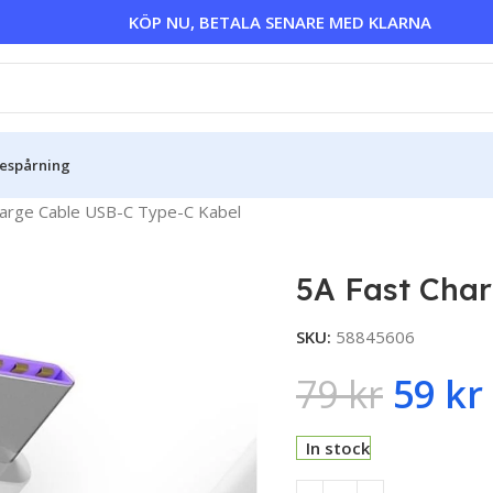
KÖP NU, BETALA SENARE MED KLARNA
sespårning
harge Cable USB-C Type-C Kabel
5A Fast Cha
SKU:
58845606
79
kr
59
kr
In stock