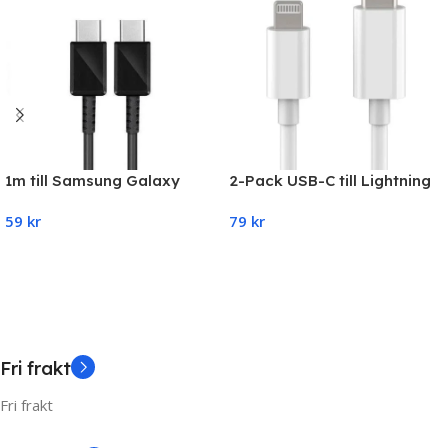
1m till Samsung Galaxy
2-Pack USB-C till Lightning
S22/S21/S20 USB-C To
Kabel iPhone Snabb
59
kr
79
kr
USB-C Kabel
Laddare 2 Meter
Add To Cart
Add To Cart
Fri frakt
Fri frakt