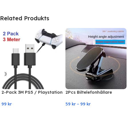
Related Produkts
2-Pack 3M PS5 / Playstation
2Pcs Biltelefonhållare
5 Laddkabel För
Magnetisk bilfäste Fällbar
99
kr
59
kr
–
99
kr
handkontroll
360° justerbar
Add To Cart
Select Options