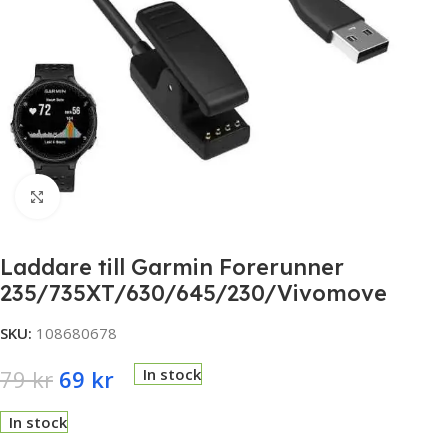
Click to enlarge
Laddare till Garmin Forerunner
235/735XT/630/645/230/Vivomove
SKU:
108680678
79
kr
69
kr
In stock
In stock