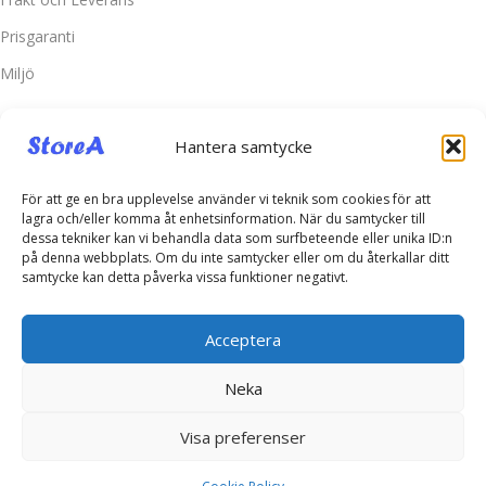
Prisgaranti
Miljö
Kundtjänst
Hantera samtycke
Kontakta oss
Retur & Reklamation
För att ge en bra upplevelse använder vi teknik som cookies för att
lagra och/eller komma åt enhetsinformation. När du samtycker till
Vanliga frågor
dessa tekniker kan vi behandla data som surfbeteende eller unika ID:n
på denna webbplats. Om du inte samtycker eller om du återkallar ditt
Inloggning
samtycke kan detta påverka vissa funktioner negativt.
Spåra ditt paket
Acceptera
Kontakta oss
Neka
Telefonsupport:
+46760703937
E-post:
kontakt@storea.se
Visa preferenser
© Copyright 2025 -
www.storea.se KS Import AB 559246-4431