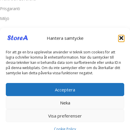
Prisgaranti
Miljö
Kundtjänst
Hantera samtycke
Kontakta oss
Retur & Reklamation
För att ge en bra upplevelse använder vi teknik som cookies för att
lagra och/eller komma åt enhetsinformation. När du samtycker till
Vanliga frågor
dessa tekniker kan vi behandla data som surfbeteende eller unika ID:n
på denna webbplats. Om du inte samtycker eller om du återkallar ditt
Inloggning
samtycke kan detta påverka vissa funktioner negativt.
Spåra ditt paket
Acceptera
Kontakta oss
Neka
Telefonsupport:
+46760703937
E-post:
kontakt@storea.se
Visa preferenser
© Copyright 2025 -
www.storea.se KS Import AB 559246-4431
Cookie Policy