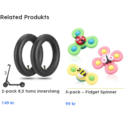
Related Produkts
2-pack 8,5 tums innerslang
3-pack – Fidget Spinner
Xiaomi (M365, Pro,1S, Pro,
med sugkopp för-barn–
149
kr
Essential)
99
kr
Snurrleksak i flera färger
Add To Cart
Add To Cart